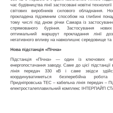
час будівництва лінії застосовані новітні технології
світових виробників силового обладнання. Но
прокладена підземним способом на глибині понад
тому числі під дном річки Самара із застосуван
спрямованого буріння. Застосування нови
оптимальний маршрут прокладання лінії доз
негативного впливу на навколишнє середовище та 
Нова підстанція «Пічна»
Підстанція «Пічна» — один із ключових ел
енергопостачання заводу. Саме до цієї підстанції
лінія передач 330 кВ і саме звідси здійс
координуватиметься безперебійна робота
Придніпровська ТЕС – кабельна лінія передач – Пі
електросталеплавильний комплекс ІНТЕРПАЙП СТ