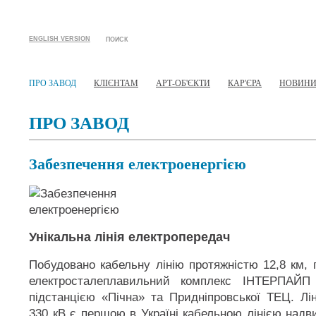
ENGLISH VERSION
ПОИСК
ПРО ЗАВОД
КЛІЄНТАМ
АРТ-ОБ'ЄКТИ
КАР'ЄРА
НОВИН
ПРО ЗАВОД
Забезпечення електроенергією
Унікальна лінія електропередач
Побудовано кабельну лінію протяжністю 12,8 км, 
електросталеплавильний комплекс ІНТЕРПАЙ
підстанцією «Пічна» та Придніпровської ТЕЦ. Лі
330 кВ є першою в Україні кабельною лінією надви